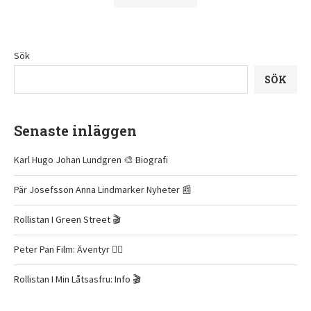
Sök
SÖK
Senaste inläggen
Karl Hugo Johan Lundgren 🎨 Biografi
Pär Josefsson Anna Lindmarker Nyheter 📰
Rollistan I Green Street 🎬
Peter Pan Film: Äventyr 🧚‍♂️
Rollistan I Min Låtsasfru: Info 🎬