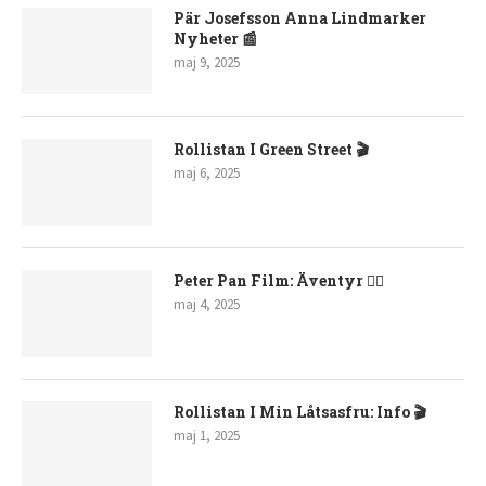
Pär Josefsson Anna Lindmarker
Nyheter 📰
maj 9, 2025
Rollistan I Green Street 🎬
maj 6, 2025
Peter Pan Film: Äventyr 🧚‍♂️
maj 4, 2025
Rollistan I Min Låtsasfru: Info 🎬
maj 1, 2025