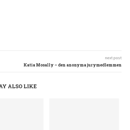
next post
Katia Mosally – den anonyma jurymedlemmen
AY ALSO LIKE