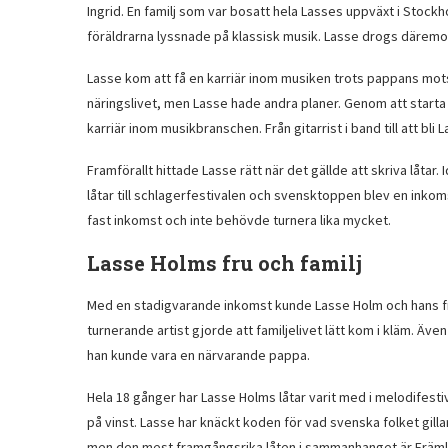
Ingrid. En familj som var bosatt hela Lasses uppväxt i Sto
föräldrarna lyssnade på klassisk musik. Lasse drogs därem
Lasse kom att få en karriär inom musiken trots pappans mots
näringslivet, men Lasse hade andra planer. Genom att starta 
karriär inom musikbranschen. Från gitarrist i band till att bli 
Framförallt hittade Lasse rätt när det gällde att skriva låtar.
låtar till schlagerfestivalen och svensktoppen blev en inkom
fast inkomst och inte behövde turnera lika mycket.
Lasse Holms fru och familj
Med en stadigvarande inkomst kunde Lasse Holm och hans fru
turnerande artist gjorde att familjelivet lätt kom i kläm. Ä
han kunde vara en närvarande pappa.
Hela 18 gånger har Lasse Holms låtar varit med i melodifestiv
på vinst. Lasse har knäckt koden för vad svenska folket gill
men den mest framgångsrika låten i sammanhanget är Främl