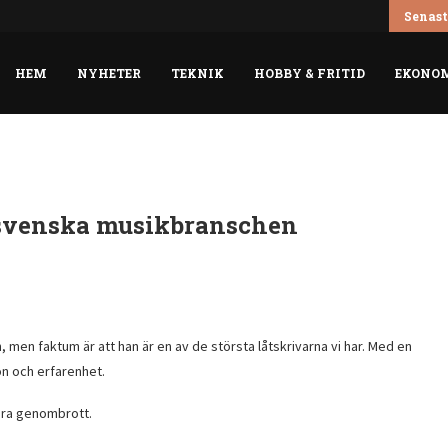
Karl Hugo Johan Lundgren 🎨 Biografi
Senast
HEM
NYHETER
TEKNIK
HOBBY & FRITID
EKONO
n svenska musikbranschen
 men faktum är att han är en av de största låtskrivarna vi har. Med en
ion och erfarenhet.
tora genombrott.