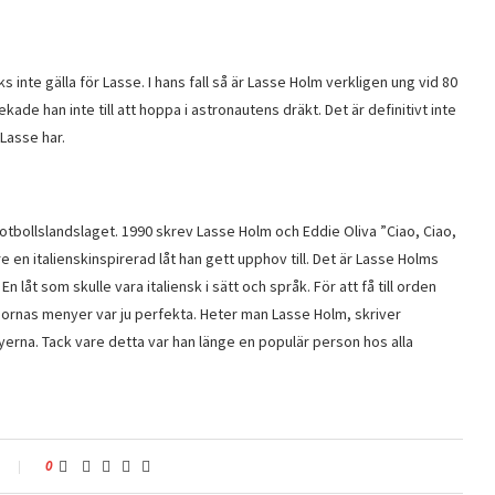
s inte gälla för Lasse. I hans fall så är Lasse Holm verkligen ung vid 80
de han inte till att hoppa i astronautens dräkt. Det är definitivt inte
Lasse har.
 fotbollslandslaget. 1990 skrev Lasse Holm och Eddie Oliva ”Ciao, Ciao,
e en italienskinspirerad låt han gett upphov till. Det är Lasse Holms
 låt som skulle vara italiensk i sätt och språk. För att få till orden
riornas menyer var ju perfekta. Heter man Lasse Holm, skriver
nyerna. Tack vare detta var han länge en populär person hos alla
0