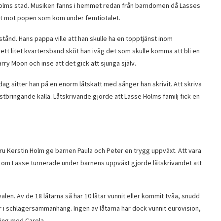
ckholms stad. Musiken fanns i hemmet redan från barndomen då Lasses
ot mot popen som kom under femtiotalet.
tånd. Hans pappa ville att han skulle ha en topptjänst inom
ett litet kvartersband sköt han iväg det som skulle komma att bli en
Larry Moon och inse att det gick att sjunga själv.
 Idag sitter han på en enorm låtskatt med sånger han skrivit. Att skriva
stbringande källa. Låtskrivande gjorde att Lasse Holms familj fick en
 Kerstin Holm ge barnen Paula och Peter en trygg uppväxt. Att vara
ven om Lasse turnerade under barnens uppväxt gjorde låtskrivandet att
alen. Av de 18 låtarna så har 10 låtar vunnit eller kommit tvåa, snudd
ar i schlagersammanhang. Ingen av låtarna har dock vunnit eurovision,
ing med Carola.