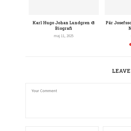
ker
Rollistan I Green Street 🎬
Peter Pan Film: Äv
maj 6, 2025
maj 4, 202
LEAVE