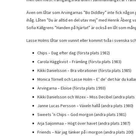
Även om låtar som Arvingarnas ”Bo Diddley” inte fick någon 
ihåg. Låten ”Du är alltid en del utav mej” med Henrik Åberg 
Sofia Källgrens ”Handen på hjärtat” är också en låt som mån
Lasse Holms låtar som vunnit eller kommit tvåa i svenska sch
Chips – Dag efter dag (första plats 1982)
Carola Häggkvist – Främling (första plats 1983)
Kikki Danielsson – Bra vibrationer (första plats 1985)
Monica Törnell och Lasse Holm – E’ de’ det här du kallar
Arvingarna – Eloise (första plats 1993)
Kikki Danielsson och Wizex – Miss Decibel (andra plats
Janne Lucas Persson – Växeln hallå (andra plats 1980)
Sweets ’n Chips – God morgon (andra plats 1981)
Arja Saijonmaa – Högt över havet (andra plats 1987)
Friends – När jag tänker på i morgon (andra plats 200)