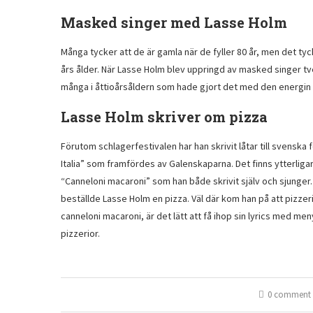
Masked singer med Lasse Holm
Många tycker att de är gamla när de fyller 80 år, men det tyck
års ålder. När Lasse Holm blev uppringd av masked singer tveka
många i åttioårsåldern som hade gjort det med den energin 
Lasse Holm skriver om pizza
Förutom schlagerfestivalen har han skrivit låtar till svenska
Italia” som framfördes av Galenskaparna. Det finns ytterligar
“Canneloni macaroni” som han både skrivit själv och sjunger. En
beställde Lasse Holm en pizza. Väl där kom han på att pizze
canneloni macaroni, är det lätt att få ihop sin lyrics med me
pizzerior.
0 comment