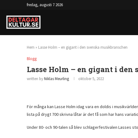
fredag, augusti 7 2026

Jakob Ingebrigtsen Syskon 💪
Hem
»
Lasse Holm – en gigant i den svenska musikbranschen
Blogg
Lasse Holm – en gigant i de
written by
Niklas Meurling
oktober 5, 2022
För många kan Lasse Holm idag vara en doldis i musikvärlden,
lista på drygt 700 skrivna låtar är det få som har hans variat
Under 80- och 90-talen så blev schlagerfestivalen Lasses s