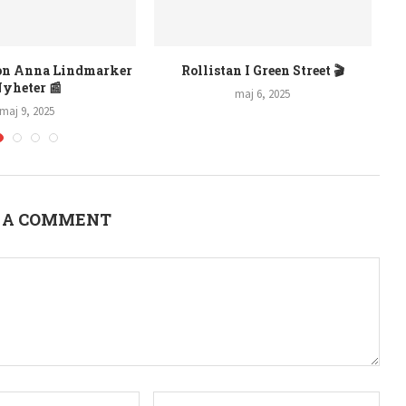
entyr 🧚‍♂️
Rollistan I Min Låtsasfru: Info 🎬
Anneli
5
maj 1, 2025
 A COMMENT