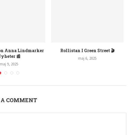
Anneli Pekula Instagram:
Camilla Läckberg Längd 📚 F
Nyheter ✨
april 27, 2025
april 29, 2025
 A COMMENT