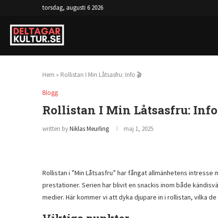
torsdag, augusti 6 2026

Jakob Ingebrigtsen Syskon 💪
Hem
»
Rollistan I Min Låtsasfru: Info 🎬
Blogg
Rollistan I Min Låtsasfru: Info
written by
Niklas Meurling
maj 1, 2025
Rollistan i ”Min Låtsasfru” har fångat allmänhetens intresse
prestationer. Serien har blivit en snackis inom både kändisvär
medier. Här kommer vi att dyka djupare in i rollistan, vilka de