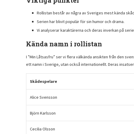
Viktiga punkter
Rollistan består av några av Sveriges mest kända skå
Serien har blivit populär för sin humor och drama.
Vi analyserar karaktärerna och deras inverkan på serie
Kända namn i rollistan
I ”Min Låtsasfru” ser vi flera välkända ansikten från den sven
ett namn i Sverige, utan också internationellt. Deras insatser 
Skådespelare
Alice Svensson
Björn Karlsson
Cecilia Olsson