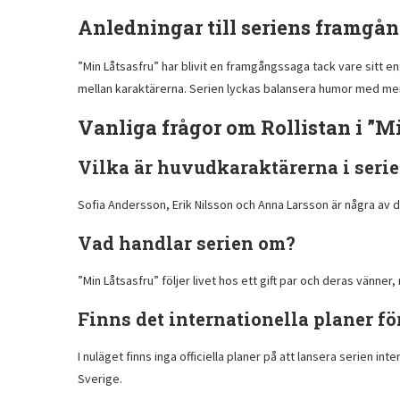
Anledningar till seriens framgå
”Min Låtsasfru” har blivit en framgångssaga tack vare sitt 
mellan karaktärerna. Serien lyckas balansera humor med mer al
Vanliga frågor om Rollistan i ”M
Vilka är huvudkaraktärerna i seri
Sofia Andersson, Erik Nilsson och Anna Larsson är några av d
Vad handlar serien om?
”Min Låtsasfru” följer livet hos ett gift par och deras vänne
Finns det internationella planer fö
I nuläget finns inga officiella planer på att lansera serien 
Sverige.