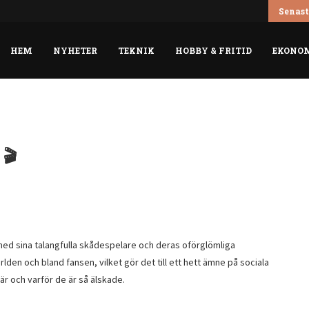
Karl Hugo Johan Lundgren 🎨 Biografi
Senast
HEM
NYHETER
TEKNIK
HOBBY & FRITID
EKONO
 🎬
 med sina talangfulla skådespelare och deras oförglömliga
lden och bland fansen, vilket gör det till ett hett ämne på sociala
 är och varför de är så älskade.