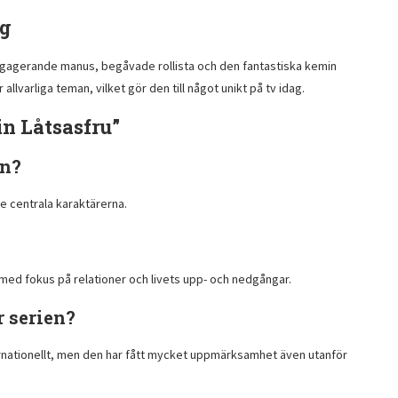
ng
engagerande manus, begåvade rollista och den fantastiska kemin
lvarliga teman, vilket gör den till något unikt på tv idag.
in Låtsasfru”
en?
e centrala karaktärerna.
r, med fokus på relationer och livets upp- och nedgångar.
r serien?
internationellt, men den har fått mycket uppmärksamhet även utanför