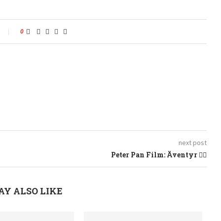
0
next post
Peter Pan Film: Äventyr 🧚‍♂️
AY ALSO LIKE