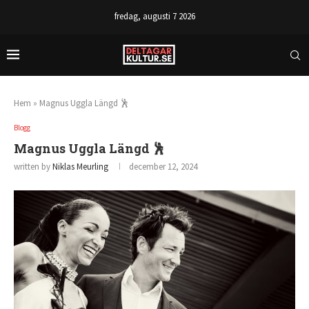
fredag, augusti 7 2026
Hem
»
Magnus Uggla Längd 🕺
Blogg
Magnus Uggla Längd 🕺
written by
Niklas Meurling
december 12, 2024