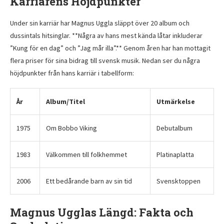
Karriärens Höjdpunkter
Under sin karriär har Magnus Uggla släppt över 20 album och
dussintals hitsinglar. **Några av hans mest kända låtar inkluderar
”Kung för en dag” och ”Jag mår illa”.** Genom åren har han mottagit
flera priser för sina bidrag till svensk musik. Nedan ser du några
höjdpunkter från hans karriär i tabellform:
År
Album/Titel
Utmärkelse
1975
Om Bobbo Viking
Debutalbum
1983
Välkommen till folkhemmet
Platinaplatta
2006
Ett bedårande barn av sin tid
Svensktoppen
Magnus Ugglas Längd: Fakta och