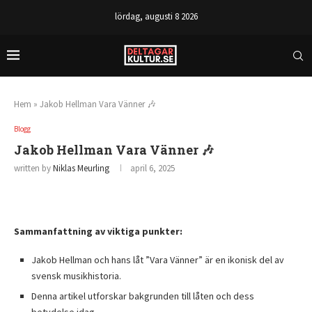
lördag, augusti 8 2026
Hem
»
Jakob Hellman Vara Vänner 🎶
Blogg
Jakob Hellman Vara Vänner 🎶
written by
Niklas Meurling
april 6, 2025
Sammanfattning av viktiga punkter:
Jakob Hellman och hans låt ”Vara Vänner” är en ikonisk del av
svensk musikhistoria.
Denna artikel utforskar bakgrunden till låten och dess