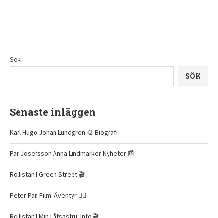
Sök
SÖK
Senaste inläggen
Karl Hugo Johan Lundgren 🎨 Biografi
Pär Josefsson Anna Lindmarker Nyheter 📰
Rollistan I Green Street 🎬
Peter Pan Film: Äventyr 🧚‍♂️
Rollistan I Min Låtsasfru: Info 🎬