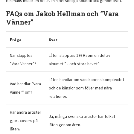
Hellmans musik en del av min personliga soundtrack genom livet.
FAQs om Jakob Hellman och ”Vara
Vänner”
Fråga
Svar
När släpptes
Låten släpptes 1989 som en del av
”Vara Vänner”?
albumet ”…och stora havet”.
Låten handlar om vänskapens komplexitet
Vad handlar ”Vara
och de känslor som följer med nära
Vänner” om?
relationer.
Har andra artister
Ja, många svenska artister har tolkat
gjort covers på
låten genom åren.
låten?