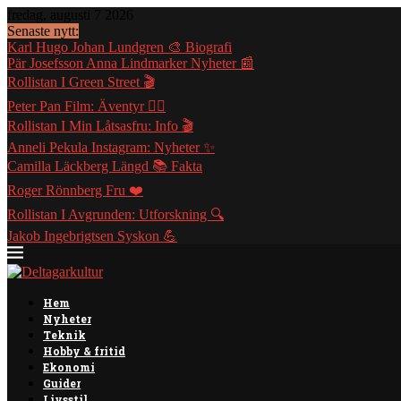
fredag, augusti 7 2026
Senaste nytt:
Karl Hugo Johan Lundgren 🎨 Biografi
Pär Josefsson Anna Lindmarker Nyheter 📰
Rollistan I Green Street 🎬
Peter Pan Film: Äventyr 🧚‍♂️
Rollistan I Min Låtsasfru: Info 🎬
Anneli Pekula Instagram: Nyheter ✨
Camilla Läckberg Längd 📚 Fakta
Roger Rönnberg Fru ❤️
Rollistan I Avgrunden: Utforskning 🔍
Jakob Ingebrigtsen Syskon 💪
Hem
Nyheter
Teknik
Hobby & fritid
Ekonomi
Guider
Livsstil