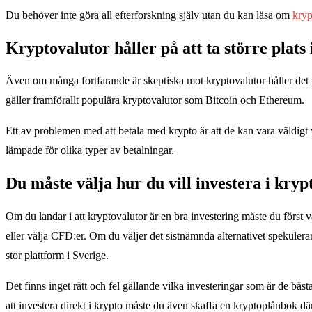
Du behöver inte göra all efterforskning själv utan du kan läsa om
kryp
Kryptovalutor håller på att ta större plats 
Även om många fortfarande är skeptiska mot kryptovalutor håller det på
gäller framförallt populära kryptovalutor som Bitcoin och Ethereum.
Ett av problemen med att betala med krypto är att de kan vara väldigt v
lämpade för olika typer av betalningar.
Du måste välja hur du vill investera i kryp
Om du landar i att kryptovalutor är en bra investering måste du först vä
eller välja CFD:er. Om du väljer det sistnämnda alternativet spekulerar 
stor plattform i Sverige.
Det finns inget rätt och fel gällande vilka investeringar som är de bästa
att investera direkt i krypto måste du även skaffa en kryptoplånbok dä