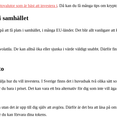
tovalutor som är bäst att investera i
. Då kan du få många tips om kryptopr
i samhället
 att få plats i samhället, i många EU-länder. Det blir allt vanligare at
olatila. De kan alltså öka eller sjunka i värde väldigt snabbt. Därför fi
to
lja hur du vill investera. I Sverige finns det i huvudsak två olika sätt 
du bara i priset. Det kan vara ett bra alternativ för dig som inte vill äg
 utan det är upp till dig själv att avgöra. Därför är det bra att läsa på 
r du kan förvara dina tokens.